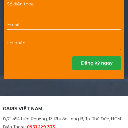
GARIS VIỆT NAM
Đ/C: 454 Liên Phương, P. Phước Long B, Tp. Thủ Đức, HCM
Điện Thoại :
0931 229 333