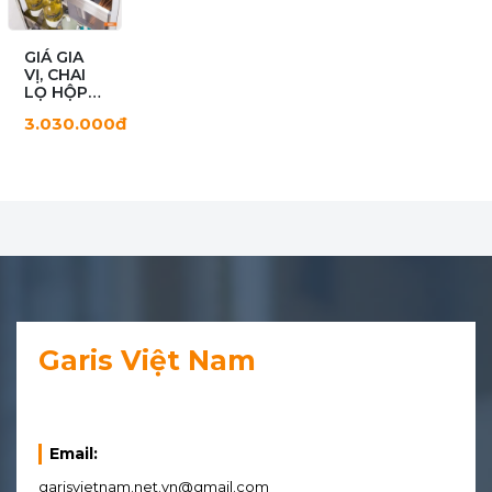
GIÁ GIA
VỊ, CHAI
LỌ HỘP
GARIS
3.030.000đ
GK01.20
Garis Việt Nam
Email:
garisvietnam.net.vn@gmail.com