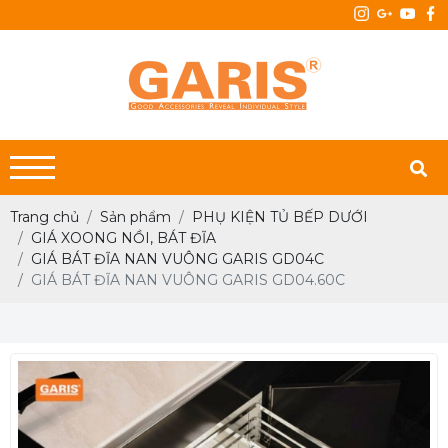
Trang chủ
Sản phẩm
PHỤ KIỆN TỦ BẾP DƯỚI
GIÁ XOONG NỒI, BÁT ĐĨA
GIÁ BÁT ĐĨA NAN VUÔNG GARIS GD04C
GIÁ BÁT ĐĨA NAN VUÔNG GARIS GD04.60C