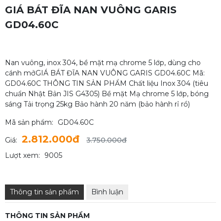
GIÁ BÁT ĐĨA NAN VUÔNG GARIS
GD04.60C
Nan vuông, inox 304, bề mặt mạ chrome 5 lớp, dùng cho
cánh mởGIÁ BÁT ĐĨA NAN VUÔNG GARIS GD04.60C Mã:
GD04.60C THÔNG TIN SẢN PHẨM Chất liệu Inox 304 (tiêu
chuẩn Nhật Bản JIS G4305) Bề mặt Mạ chrome 5 lớp, bóng
sáng Tải trọng 25kg Bảo hành 20 năm (bảo hành rỉ rổ)
Mã sản phẩm:
GD04.60C
2.812.000đ
Giá:
3.750.000đ
Lượt xem:
9005
Thông tin sản phẩm
Bình luận
THÔNG TIN SẢN PHẨM