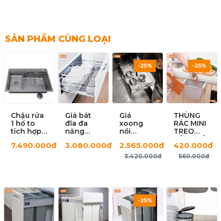
SẢN PHẨM CÙNG LOẠI
-25%
-25%
Chậu rửa
Giá bát
Giá
THÙNG
1 hố to
đĩa đa
xoong
RÁC MINI
tích hợp
năng
nồi
TREO
hố phụ
GD02.60E
GP02.75E
CÁNH TỦ
7.490.000đ
3.080.000đ
2.565.000đ
420.000đ
rời
GARIS
GS11.75
GW04.245
3.420.000đ
560.000đ
-25%