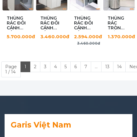
THÙNG
THÙNG
THÙNG
THÙNG
RÁC ĐÔI
RÁC ĐÔI
RÁC ĐÔI
RÁC
CÁNH
CÁNH
CÁNH
TRÒN
KÉO
KÉO
KÉO
ĐƠN
5.700.000đ
3.460.000đ
2.594.000đ
1.370.000đ
GW07.40
GARIS
GARIS
GARIS
GW06.30W
GW06.30G
GW05.07
3.460.000đ
Page
1
2
3
4
5
6
7
...
13
14
Ne
1 / 14
Garis Việt Nam