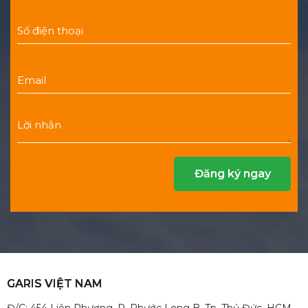
GARIS VIỆT NAM
Đ/C: 454 Liên Phương, P. Phước Long B, Tp. Thủ Đức, HCM