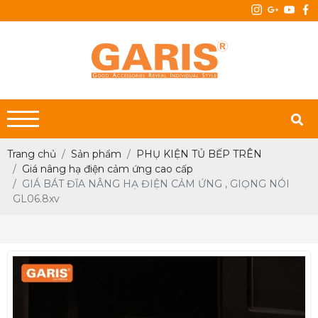
Trang chủ
Sản phẩm
PHỤ KIỆN TỦ BẾP TRÊN
Giá nâng hạ điện cảm ứng cao cấp
GIÁ BÁT ĐĨA NÂNG HẠ ĐIỆN CẢM ỨNG , GIỌNG NÓI
GL06.8xv