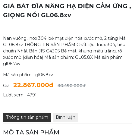
GIÁ BÁT ĐĨA NÂNG HẠ ĐIỆN CẢM ỨNG ,
GIỌNG NÓI GL06.8xv
Nan vuông, inox 304, bề mặt điện hóa xước mờ, 2 tầng Mã:
GL06.8xv THÔNG TIN SẢN PHẨM Chất liệu: Inox 304, tiêu
chuẩn Nhật Bản JIS G4305 Bề mặt: khung màu trắng, rổ
xước mờ (điện hóa) Mã sản phẩm: GL05.8X Mã sản phẩm:
gl06.7xv
Mã sản phẩm:
gl06.8xv
22.867.000đ
Giá:
30.490.000đ
Lượt xem:
4791
Thông tin sản phẩm
Bình luận
MÔ TẢ SẢN PHẨM