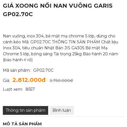
GIÁ XOONG NỒI NAN VUÔNG GARIS
GP02.70C
Nan vuông, inox 304, bề mặt mạ chrome 5 lớp, dùng cho
cánh kéo Mã: GP02.70C THÔNG TIN SẢN PHẨM Chất liệu
Inox 304, tiêu chuẩn Nhật Bản JIS G4305 Bề mặt Mạ
Chrome 5 lớp, bóng sáng Tải trọng 25kg Bảo hành 20 năm
(bảo hành rỉ rổ)
Mã sản phẩm:
GP02.70C
2.812.000đ
Giá:
3.750.000đ
Lượt xem:
8557
Thông tin sản phẩm
Bình luận
MÔ TẢ SẢN PHẨM