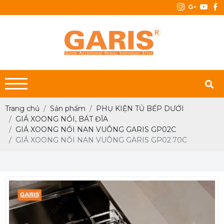
Trang chủ
Sản phẩm
PHỤ KIỆN TỦ BẾP DƯỚI
GIÁ XOONG NỒI, BÁT ĐĨA
GIÁ XOONG NỒI NAN VUÔNG GARIS GP02C
GIÁ XOONG NỒI NAN VUÔNG GARIS GP02.70C