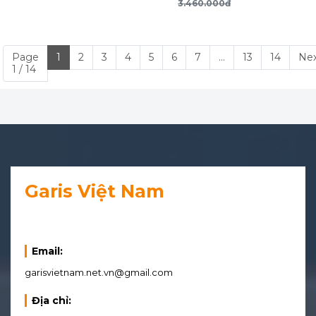
GW06.30W
GW06.30G
GW05.07
3.460.000đ
Page
1
2
3
4
5
6
7
...
13
14
Ne
1 / 14
Garis Việt Nam
Email:
garisvietnam.net.vn@gmail.com
Địa chỉ: