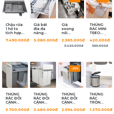
Chậu rửa
Giá bát
Giá
THÙNG
1 hố to
đĩa đa
xoong
RÁC MINI
tích hợp
năng
nồi
TREO
hố phụ
GD02.60E
GP02.75E
CÁNH TỦ
7.490.000đ
3.080.000đ
2.565.000đ
420.000đ
rời
GARIS
GS11.75
GW04.245
3.420.000đ
560.000đ
-25%
THÙNG
THÙNG
THÙNG
THÙNG
RÁC ĐÔI
RÁC ĐÔI
RÁC ĐÔI
RÁC
CÁNH
CÁNH
CÁNH
TRÒN
KÉO
KÉO
KÉO
ĐƠN
5.700.000đ
3.460.000đ
2.594.000đ
1.370.000đ
GW07.40
GARIS
GARIS
GARIS