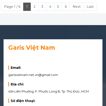
Page 1 / 6
1
2
3
4
5
6
Next
Last
Garis Việt Nam
Email:
garisvietnam.net.vn@gmail.com
Địa chỉ:
454 Liên Phường, P. Phước Long B, Tp. Thủ Đức, HCM
Số điện thoại: