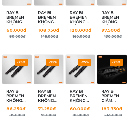
RAY BI
RAY BI
RAY BI
RAY BI
BREMEN
BREMEN
BREMEN
BREMEN
KHÔNG
KHÔNG
KHÔNG
KHÔNG
GIẢM
GIẢM
GIẢM
GIẢM
60.000đ
108.750đ
120.000đ
97.500đ
CHẤN
CHẤN
CHẤN
CHẤN
G04S
GT04.45
GT04.50
GT04.40
80.000đ
145.000đ
160.000đ
130.000đ
-25%
-25%
-25%
-25%
RAY BI
RAY BI
RAY BI
RAY BI
BREMEN
BREMEN
BREMEN
BREMEN
KHÔNG
KHÔNG
KHÔNG
GIẢM
GIẢM
GIẢM
GIẢM
CHẤN
86.250đ
71.250đ
60.000đ
183.750đ
CHẤN
CHẤN
CHẤN
LIỀN
GT04.35
GT04.30
GT04.25
GT04SC.50
115.000đ
95.000đ
80.000đ
245.000đ